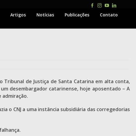
Facebook
Instagram
YouTube
LinkedIn
Artigos
Notícias
Publicações
Contato
o Tribunal de Justiça de Santa Catarina em alta conta,
 de um desembargador catarinense, hoje aposentado – A
 e admiração.
ia o CNJ a uma instância subsidiária das corregedorias
falhança.