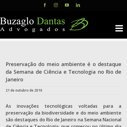
Skip
Facebook
Instagram
YouTube
LinkedIn
to
content
Preservação do meio ambiente é o destaque
da Semana de Ciência e Tecnologia no Rio de
Janeiro
21 de outubro de 2010
As inovações tecnológicas voltadas para a
preservação da biodiversidade e do meio ambiente
são destaques do Rio de Janeiro na Semana Nacional
de Ciência e Tecnologia, que começou no último dia