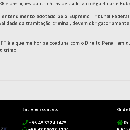
1988 e das lições doutrinárias de Uadi Lammêgo Bulos e Ro
o entendimento adotado pelo Supremo Tribunal Federal 
 validade da tramitação criminal, devem obrigatoriamente 
STF é a que melhor se coaduna com o Direito Penal, em 
o crime.
Entre em contato
Onde 
+55 48 3224 1473
Rua
+55 48 99983 1294
Edifí