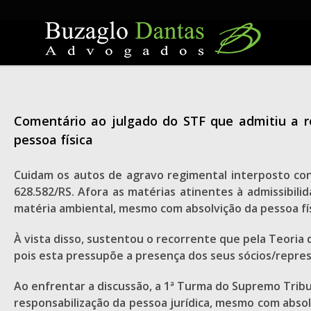
Skip
to
content
Comentário ao julgado do STF que admitiu a r
pessoa física
Cuidam os autos de agravo regimental interposto cont
628.582/RS. Afora as matérias atinentes à admissibil
matéria ambiental, mesmo com absolvição da pessoa fís
À vista disso, sustentou o recorrente que pela Teoria 
pois esta pressupõe a presença dos seus sócios/repre
Ao enfrentar a discussão, a 1ª Turma do Supremo Tribun
responsabilização da pessoa jurídica, mesmo com absolv