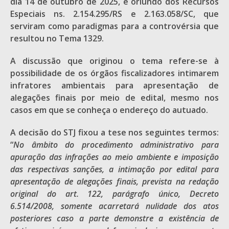
dia 14 de outubro de 2025, é oriundo dos Recursos
Especiais ns. 2.154.295/RS e 2.163.058/SC, que
serviram como paradigmas para a controvérsia que
resultou no Tema 1329.
A discussão que originou o tema refere-se à
possibilidade de os órgãos fiscalizadores intimarem
infratores ambientais para apresentação de
alegações finais por meio de edital, mesmo nos
casos em que se conheça o endereço do autuado.
A decisão do STJ fixou a tese nos seguintes termos:
“
No
âmbito do procedimento administrativo para
apuração das infrações ao meio ambiente e imposição
das respectivas sanções, a intimação por edital para
apresentação de alegações finais, prevista na redação
original do art. 122, pará
grafo
único, Decreto
6.514/2008, somente acarretará nulidade dos atos
posteriores caso a parte demonstre a existência de