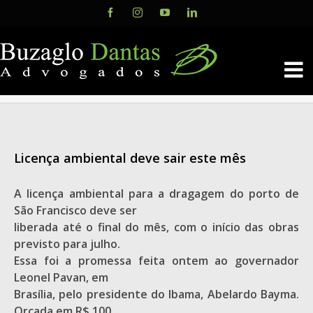
Skip
Facebook
Instagram
YouTube
LinkedIn
to
content
Licença ambiental deve sair este mês
A licença ambiental para a dragagem do porto de
São Francisco deve ser
liberada até o final do mês, com o início das obras
previsto para julho.
Essa foi a promessa feita ontem ao governador
Leonel Pavan, em
Brasília, pelo presidente do Ibama, Abelardo Bayma.
Orçada em R$ 100