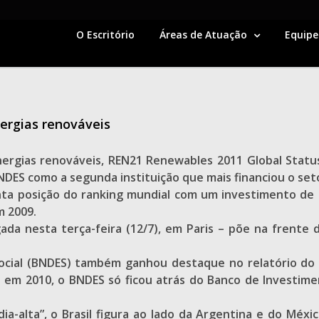
O Escritório
Áreas de Atuação
Equipe
nergias renováveis
ergias renováveis, REN21 Renewables 2011 Global Status
ES como a segunda instituição que mais financiou o se
uinta posição do ranking mundial com um investimento de
m 2009.
da nesta terça-feira (12/7), em Paris – põe na frente d
ocial (BNDES) também ganhou destaque no relatório do 
 em 2010, o BNDES só ficou atrás do Banco de Investim
ia-alta”, o Brasil figura ao lado da Argentina e do Méxi