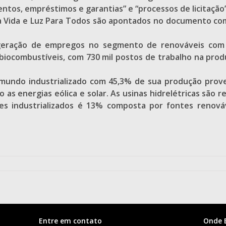
entos, empréstimos e garantias” e “processos de licitação”
ha Vida e Luz Para Todos são apontados no documento co
geração de empregos no segmento de renováveis com “
 biocombustíveis, com 730 mil postos de trabalho na prod
o mundo industrializado com 45,3% de sua produção prov
as energias eólica e solar. As usinas hidrelétricas são 
íses industrializados é 13% composta por fontes renov
Entre em contato
Onde 