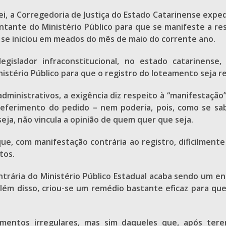
i, a Corregedoria de Justiça do Estado Catarinense expedi
nte do Ministério Público para que se manifeste a respe
 se iniciou em meados do mês de maio do corrente ano.
egislador infraconstitucional, no estado catarinense
istério Público para que o registro do loteamento seja re
 administrativos, a exigência diz respeito à “manifestaç
eferimento do pedido – nem poderia, pois, como se sab
eja, não vincula a opinião de quem quer que seja.
ue, com manifestação contrária ao registro, dificilmente
tos.
contrária do Ministério Público Estadual acaba sendo um 
lém disso, criou-se um remédio bastante eficaz para que 
mentos irregulares, mas sim daqueles que, após tere