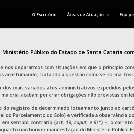
O Escritório
Áreas de Atuação
Equipe
 Ministério Público do Estado de Santa Cataria co
se nos depararmos com situações em que o principio cons
os acostumando, tratando a questão como se normal foss
 dos mais variados atos administrativos expedidos pelos
 maioria, acabam por criar obrigações não previstas em le
 do registro de determinado loteamento junto ao cartóri
Lei do Parcelamento do Solo) e verificada a observância 
 em sentido contrário (art. 19,
caput
, e §1º) –, o corret
nquanto não houver manifestação do Ministério Público Es