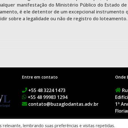
uer manifestação do Ministério Público do Estado de S
teamento, é ele detentor de um excepcional instrumento q
ecidir sobre a legalidade ou não de registro do loteamento.
Entre em contato
Onde 
+55 48 3224 1473
Rua
+55 48 99983 1294
Edifí
contato@buzaglodantas.adv.br
1º An
Floria
relevante, lembrando suas preferências e visitas repetidas.