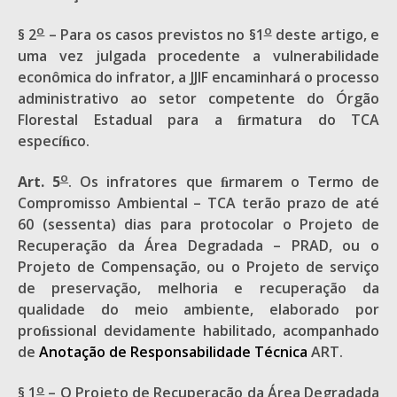
o
o
§ 2
– Para os casos previstos no §1
deste artigo, e
uma vez julgada procedente a vulnerabilidade
econômica do infrator, a JJIF encaminhará o processo
administrativo ao setor competente do Órgão
Florestal Estadual para a ﬁrmatura do TCA
especíﬁco.
o
Art. 5
. Os infratores que ﬁrmarem o Termo de
Compromisso Ambiental – TCA terão prazo de até
60 (sessenta) dias para protocolar o Projeto de
Recuperação da Área Degradada – PRAD, ou o
Projeto de Compensação, ou o Projeto de serviço
de preservação, melhoria e recuperação da
qualidade do meio ambiente, elaborado por
proﬁssional devidamente habilitado, acompanhado
de
Anotação de Responsabilidade Técnica
ART.
o
§ 1
– O Projeto de Recuperação da Área Degradada