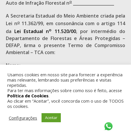
o
Auto de Infração Florestal n
____________________
A Secretaria Estadual do Meio Ambiente criada pela
o
Lei n
11.362/99, em consonância com o artigo 114
o
da
Lei Estadual n
11.520/00
, por intermédio do
Departamento de Florestas e Áreas Protegidas –
DEFAP, ﬁrma o presente Termo de Compromisso
Ambiental – TCA com:
Nome:
Usamos cookies em nosso site para fornecer a experiência
CPF ou CNPJ:
mais relevante, lembrando suas preferências e visitas
repetidas.
Para ter mais informações sobre como isso é feito, acesse
Endereço completo:
Política de Cookies
.
Ao clicar em “Aceitar”, você concorda com o uso de TODOS
Município:
os cookies.
Situação de vulnerabilidade econômica do
Configurações
Aceitar
COMPROMITENTE: