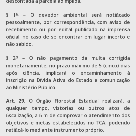
descontada a parcela adimplida.
o
§ 1
– O devedor ambiental será notiﬁcado
pessoalmente, por correspondência, com aviso de
recebimento ou por edital publicado na imprensa
oﬁcial, no caso de se encontrar em lugar incerto e
não sabido.
o
§ 2
– O não pagamento da multa corrigida
monetariamente, no prazo máximo de 5 (cinco) dias
após ciência, implicará o encaminhamento à
inscrição na Dívida Ativa do Estado e comunicação
ao Ministério Público.
Art. 29.
O Órgão Florestal Estadual realizará, a
qualquer tempo, vistorias ou outros atos de
ﬁscalização, a ﬁ m de comprovar o atendimento dos
objetivos e metas estabelecidos no TCA, podendo
retiﬁcá-lo mediante instrumento próprio.