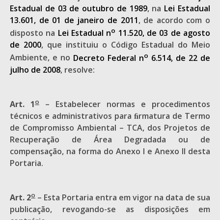
Estadual de 03 de outubro de 1989
, na
Lei Estadual
13.601, de 01 de janeiro de 2011
, de acordo com o
o
disposto na
Lei Estadual n
11.520, de 03 de agosto
de 2000
, que instituiu o Código Estadual do Meio
o
Ambiente, e no
Decreto Federal n
6.514, de 22 de
julho de 2008
, resolve:
o
Art. 1
– Estabelecer normas e procedimentos
técnicos e administrativos para ﬁrmatura de Termo
de Compromisso Ambiental – TCA, dos Projetos de
Recuperação de Área Degradada ou de
compensação, na forma do Anexo I e Anexo II desta
Portaria.
o
Art. 2
– Esta Portaria entra em vigor na data de sua
publicação, revogando-se as disposições em