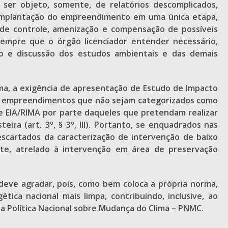
ser objeto, somente, de relatórios descomplicados,
e a implantação do empreendimento em uma única etapa,
 de controle, amenização e compensação de possíveis
 sempre que o órgão licenciador entender necessário,
ão e discussão dos estudos ambientais e das demais
ma, a exigência de apresentação de Estudo de Impacto
 dos empreendimentos que não sejam categorizados como
 EIA/RIMA por parte daqueles que pretendam realizar
eira (art. 3º, § 3º, III). Portanto, se enquadrados nas
scartados da caracterização de intervenção de baixo
nte, atrelado à intervenção em área de preservação
 deve agradar, pois, como bem coloca a própria norma,
a nacional mais limpa, contribuindo, inclusive, ao
 Política Nacional sobre Mudança do Clima – PNMC.