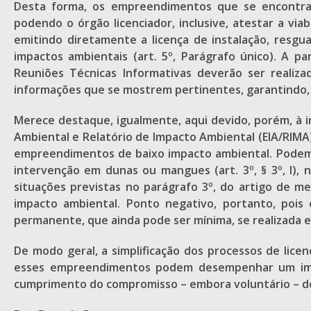
Desta forma, os empreendimentos que se encontrare
podendo o órgão licenciador, inclusive, atestar a vi
emitindo diretamente a licença de instalação, resg
impactos ambientais (art. 5º, Parágrafo único). A p
Reuniões Técnicas Informativas deverão ser realiz
informações que se mostrem pertinentes, garantindo, as
Merece destaque, igualmente, aqui devido, porém, à 
Ambiental e Relatório de Impacto Ambiental (EIA/RIMA
empreendimentos de baixo impacto ambiental. Podemo
intervenção em dunas ou mangues (art. 3º, § 3º, I), no
situações previstas no parágrafo 3º, do artigo de 
impacto ambiental. Ponto negativo, portanto, pois
permanente, que ainda pode ser mínima, se realizada 
De modo geral, a simplificação dos processos de lice
esses empreendimentos podem desempenhar um import
cumprimento do compromisso – embora voluntário – de 