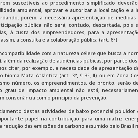
m suscetíveis ao procedimento simplificado deverão 
abilidade ambiental, aprovar e autorizar a localização 
uardando, porém, a necessária apresentação de medidas
articipação pública não será, contudo, descartada, pois
adas, à custa dos empreendedores, para a apresentaç
sim, a consulta e a colaboração pública (art. 6º).
incompatibilidade com a natureza célere que busca a nor
), além da realização de audiências púbicas, por parte
s citar, por exemplo, a necessidade de apresentação de
 bioma Mata Atlântica (art. 3º, § 3º, II) ou em Zona Cost
mesmo número, os empreendimentos, de pronto, serão de
 o grau de impacto ambiental não está, necessariame
em consonância com o princípio da prevenção.
nciamento destas atividades de baixo potencial poluidor
ante papel na contribuição para uma matriz energétic
redução das emissões de carbono assumido pelo Brasil na