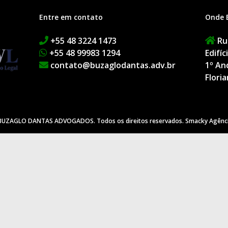
Entre em contato
Onde 
+55 48 3224 1473
Rua
+55 48 99983 1294
Edifí
contato@buzaglodantas.adv.br
1º An
Floria
BUZAGLO DANTAS ADVOGADOS. Todos os direitos reservados.
Smacky Agênci