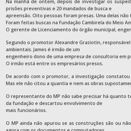
Na manhã de ontem, depois de investigar os suspei
prisões preventivas e 20 mandados de busca e
apreensão. Oito pessoas foram presas. Uma delas não foi
Foram feitas buscas na Fundação Cambirela do Meio Am
O gerente de Licenciamento do órgão municipal, engenh
Segundo o promotor Alexandre Graziotin, responsável pe
ambientais. James é irmão de um
engenheiro dono de uma empresa de consultoria em p
O irmão está entre os empresários presos.
De acordo com o promotor, a investigação constatou
Mas ele não citou a quantia e nem as obras supostame
O representante do MP não sabe precisar há quanto tem
da fundação e descartou envolvimento de
mais funcionários.
O MP ainda não apurou se as construções são ou não 
agora com os documentos e computadores