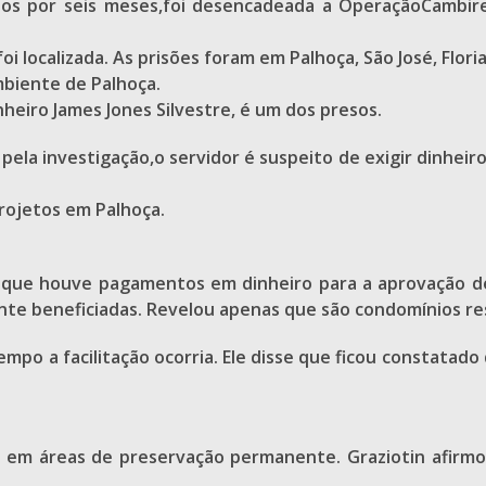
tos por seis meses,foi desencadeada a OperaçãoCambire
 localizada. As prisões foram em Palhoça, São José, Flori
biente de Palhoça.
eiro James Jones Silvestre, é um dos presos.
la investigação,o servidor é suspeito de exigir dinheiro p
rojetos em Palhoça.
 que houve pagamentos em dinheiro para a aprovação d
nte beneficiadas. Revelou apenas que são condomínios res
po a facilitação ocorria. Ele disse que ficou constatado
em áreas de preservação permanente. Graziotin afirmou