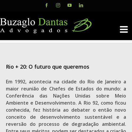
Skip
Facebook
Instagram
YouTube
LinkedIn
to
content
Rio + 20: O futuro que queremos
Em 1992, acontecia na cidade do Rio de Janeiro a
maior reunião de Chefes de Estados do mundo: a
Conferência das Nações Unidas sobre Meio
Ambiente e Desenvolvimento. A Rio 92, como ficou
conhecida, fez história ao debater o então novo
conceito de desenvolvimento sustentável e a
reversão do processo de degradação ambiental.
Entre seus méritos, podem ser destacados a criação