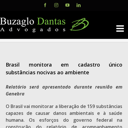
Skip
Facebook
Instagram
YouTube
LinkedIn
to
content
Brasil monitora em cadastro único
substâncias nocivas ao ambiente
Relatório será apresentado durante reunião em
Genebra
O Brasil vai monitorar a liberação de 159 substâncias
capazes de causar danos ambientais e à saúde
humana. Os esforços do governo federal na
construção do relatório de acompanhamento