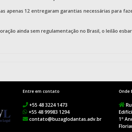
as apenas 12 entregaram garantias necessárias para faze
oração ainda sem regulamentação no Brasil, o leilão esba
Entre em contato
Onde 
+55 48 3224 1473
Rua
+55 48 99983 1294
Edifí
contato@buzaglodantas.adv.br
1º An
Floria