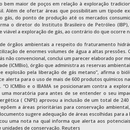
 bem maior de poços em relação à exploração tradicio
l. Além de ofertar áreas que possibilitam um tipode ex
 o gás, do ponto de produção até os mercados consumid
rma o diretor do Instituto Brasileiro de Petróleo (IBP)
iável a exploração de gás, ao contrário do que ocorre no
e órgãos ambientais a respeito do fraturamento hidráu
lização de enormes volumes de água a altas pressões. O
ás não convencional, conclui um parecer elaborado por 
e (ICMBio), órgão que administra as reservas ambientais b
 e explosão pela liberação de gás metano”, afirma o b
ce alerta para o uso de mais de 600 produtos químicos na
s. “O ICMBio e o IBAMA se posicionaram contra a explor
 uma moratória para antes de se entender o seu impact
ergética ( CNPE) aprovou a inclusão de um total de 240
brepõem a áreas prioritárias para conservação ambienta
ocumento sugere adequação de áreas escolhidas para a li
icou uma nota na qual informa que alerta aos potenciais
de unidades de conservação. Reuters