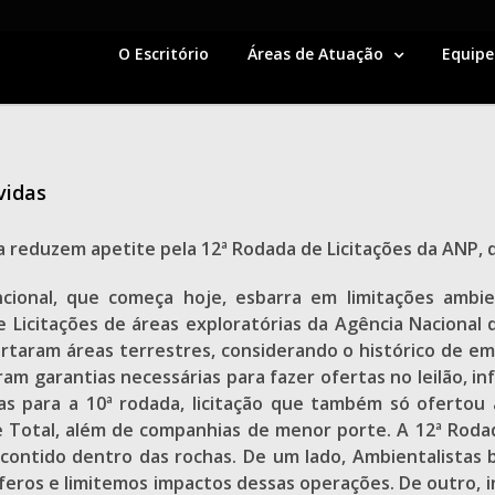
O Escritório
Áreas de Atuação
Equipe
vidas
a reduzem apetite pela 12ª Rodada de Licitações da ANP, q
cional, que começa hoje, esbarra em limitações ambien
 Licitações de áreas exploratórias da Agência Nacional 
taram áreas terrestres, considerando o histórico de emp
ram garantias necessárias para fazer ofertas no leilão, i
s para a 10ª rodada, licitação que também só ofertou 
e Total, além de companhias de menor porte. A 12ª Rodad
 contido dentro das rochas. De um lado, Ambientalistas
eros e limitemos impactos dessas operações. De outro, 