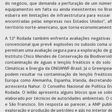
do negócio, que demanda a perfuração de um número
equipamentos em falta ou ainda inexistentes no Brasi
esbarra em limitações de infraestrutura para escoar
encontradas pelas empresas nos Estados Unidos”, afi
território norte-americano, que torna economicamente v
A 12ª Rodada também enfrenta avaliações negativas d
convencional que prevê explosões no subsolo coma uti
permitam uma avaliação segura para a exploração de g
Instituto Chico Mendes de Conservação da Biodiversidad
contaminação de águas e lençóis freáticos e do solo
Climáticas e Energia da ONGWWF-Brasil. Já o Greenpea
podem resultar na contaminação de lençóis freático
Europa como Alemanha, Espanha, Irlanda, decretando
acrescenta Nahur. O Conselho Nacional de Política En
Rodada. O leilão apresenta alguns blocos que se so
elaborado por técnicos de autoridades ambientais. O d
e São Francisco. Em resposta ao parecer, a ANP publ
exploração e produção de petróleo e gás no interior 