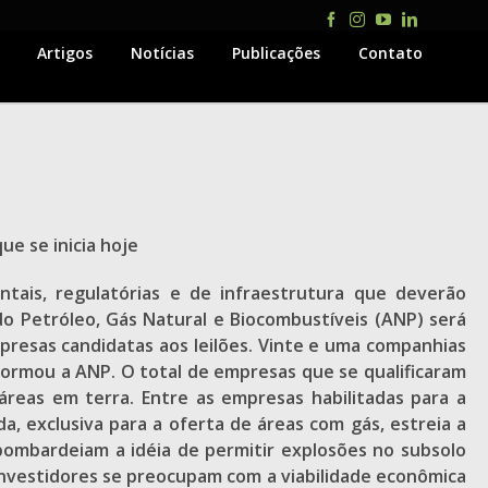
Facebook
Instagram
YouTube
LinkedIn
Artigos
Notícias
Publicações
Contato
ue se inicia hoje
tais, regulatórias e de infraestrutura que deverão
do Petróleo, Gás Natural e Biocombustíveis (ANP) será
resas candidatas aos leilões. Vinte e uma companhias
nformou a ANP. O total de empresas que se qualificaram
áreas em terra. Entre as empresas habilitadas para a
a, exclusiva para a oferta de áreas com gás, estreia a
 bombardeiam a idéia de permitir explosões no subsolo
investidores se preocupam com a viabilidade econômica