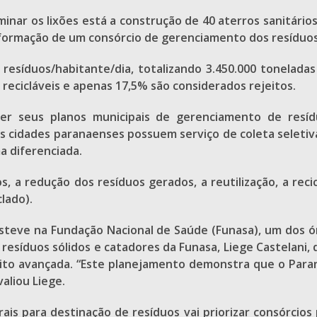
minar os lixões está a construção de 40 aterros sanitári
 formação de um consórcio de gerenciamento dos resíduos
resíduos/habitante/dia, totalizando 3.450.000 tonelada
recicláveis e apenas 17,5% são considerados rejeitos.
er seus planos municipais de gerenciamento de resíd
as cidades paranaenses possuem serviço de coleta seletiv
a diferenciada.
s, a redução dos resíduos gerados, a reutilização, a reci
lado).
steve na Fundação Nacional de Saúde (Funasa), um dos ó
resíduos sólidos e catadores da Funasa, Liege Castelani, 
uito avançada. “Este planejamento demonstra que o Para
valiou Liege.
ais para destinação de resíduos vai priorizar consórcios