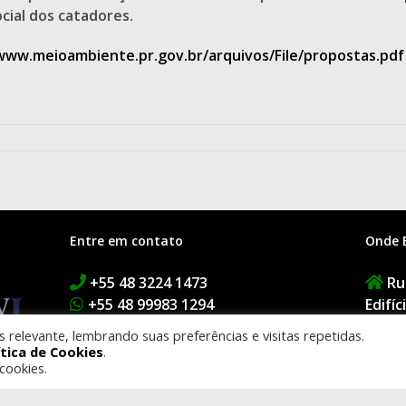
cial dos catadores.
www.meioambiente.pr.gov.br/arquivos/File/propostas.pdf
Entre em contato
Onde 
+55 48 3224 1473
Rua
+55 48 99983 1294
Edifí
contato@buzaglodantas.adv.br
1º An
relevante, lembrando suas preferências e visitas repetidas.
Floria
ítica de Cookies
.
cookies.