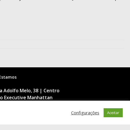
Estamos
 Adolfo Melo, 38 | Centro
cio Executive Manhattan
dar | 88015-090
nópolis | SC
Configurações
Aceitar