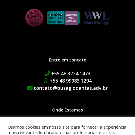
Entre em contato
+55 48 3224 1473
+55 48 99983 1294
contato@buzaglodantas.adv.br
Onde Estamos
Rua Adolfo Melo, 38 | Centro
Usamos cookies em nosso site para fornecer a experiência
Edifício Executive Manhattan
mais relevante, lembrando suas preferências e visitas