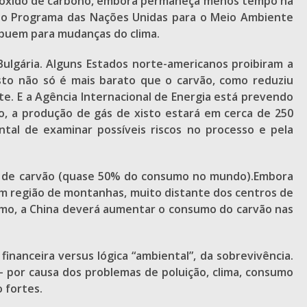
 dióxido de carbono, embora permaneça menos tempo na
prio Programa das Nações Unidas para o Meio Ambiente
buem para mudanças do clima.
Bulgária. Alguns Estados norte-americanos proibiram a
sto não só é mais barato que o carvão, como reduziu
e. E a Agência Internacional de Energia está prevendo
, a produção de gás de xisto estará em cerca de 250
ntal de examinar possíveis riscos no processo e pela
ais de carvão (quase 50% do consumo no mundo).Embora
 em região de montanhas, muito distante dos centros de
smo, a China deverá aumentar o consumo do carvão nas
nanceira versus lógica “ambiental”, da sobrevivência.
– por causa dos problemas de poluição, clima, consumo
 fortes.