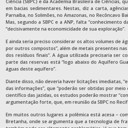
Ciência (SBPC) e da Academia Brasileira de Ciências, 
em bacias sedimentares. Nestas, diz a carta, agência
Parnaíba, no Solimões, no Amazonas, no Recôncavo Bai
Mas, segundo a SBPC e a ANP, falta “conhecimento das
“decisivamente na economicidade de sua exploração”.
E ainda seria preciso considerar os altos volumes de á
por outros compostos”, além de metais presentes nas r
dos resíduos finais”. A água utilizada precisaria se
parte das reservas está “logo abaixo do Aquífero Gua
águas deste aquífero”.
Diante disso, não deveria haver licitações imediatas, “
das informações”, que “poderão ser obtidas por meio 
científico das jazidas, os estudos poderão mostrar “c
argumentação forte, que, em reunião da SBPC no Recife
Em muitos outros lugares a polêmica está acesa – co
Bretanha, onde se argumenta que a tecnologia de fra