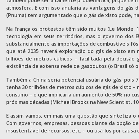
também pode ser altamente problemática, já que tem 
atmosfera. E com isso anularia as vantagens do gás 
(Pnuma) tem argumentado que o gás de xisto pode, na
Na França os protestos têm sido muitos (Le Monde, 16
tecnologia em seus territórios, mas o governo dos 
substancialmente as importações de combustíveis fóss
que até 2035 haverá exploração do gás de xisto em 
bilhões de metros cúbicos – facilitada pela decisão
existência de extensa rede de gasodutos (o Brasil só o
Também a China seria potencial usuária do gás, pois
tenha 30 trilhões de metros cúbicos de gás de xisto –
consumo – o que implicaria um aumento de 50% no cus
próximas décadas (Michael Brooks na New Scientist, 10
E assim vamos, em mais uma questão que sintetiza o d
Com governos, empresas, pessoas diante da opção de r
insustentável de recursos, etc. -, ou usá-los por caus