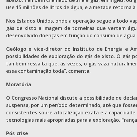
abaixo. Também chamado de shale gas, em inglês, ou g
use 15 milhões de litros de água, e a metade retorna 
Nos Estados Unidos, onde a operação segue a todo va
gás de xisto a imagem de torneiras que vertem águ
desenvolvido doenças em função do consumo de água
Geólogo e vice-diretor do Instituto de Energia e A
possibilidades de exploração do gás de xisto. O gás 
também ressalta que, às vezes, o gás vaza naturalme
essa contaminação toda”, comenta.
Moratória
O Congresso Nacional discute a possibilidade de declar
suspensa, por um período determinado, até que fossem 
consistentes sobre a localização exata e a capacidad
tecnologias mais apropriadas para a exploração. França
Pós-crise