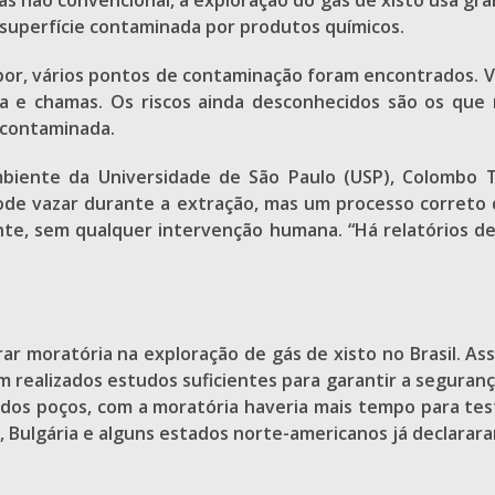
ás não convencional, a exploração do gás de xisto usa gr
à superfície contaminada por produtos químicos.
por, vários pontos de contaminação foram encontrados. 
a e chamas. Os riscos ainda desconhecidos são os que
 contaminada.
mbiente da Universidade de São Paulo (USP), Colombo T
pode vazar durante a extração, mas um processo correto d
nte, sem qualquer intervenção humana. “Há relatórios d
ar moratória na exploração de gás de xisto no Brasil. Assi
realizados estudos suficientes para garantir a seguranç
e dos poços, com a moratória haveria mais tempo para t
, Bulgária e alguns estados norte-americanos já declarar