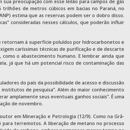
ram sua preocupação com esse leilão para campos de gás
35 trilhões de metros cúbicos em bacias no Paraná, no
(ANP) estima que as reservas podem ser o dobro disso.
as” consideradas nesses cálculos, que poderão influir
ue retornam à superfície poluídos por hidrocarbonetos e
xigem caríssimas técnicas de purificação e de descarte
is”, como o abastecimento humano. E lembrar ainda que
ela, já que há um potencial risco de contaminação das
guladores do país da possibilidade de acesso e discussão
e institutos de pesquisa”. Além do maior conhecimento
perar amplamente seus eventuais ganhos sociais”. É uma
itação de novembro.
outor em Mineração e Petrologia (12/9). Como na Grã-
é para terremotos. A liberação de metano no processo