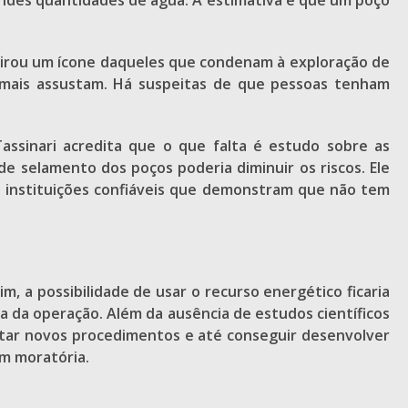
andes quantidades de água. A estimativa é que um poço
Virou um ícone daqueles que condenam à exploração de
 mais assustam. Há suspeitas de que pessoas tenham
assinari acredita que o que falta é estudo sobre as
e selamento dos poços poderia diminuir os riscos. Ele
e instituições confiáveis que demonstram que não tem
m, a possibilidade de usar o recurso energético ficaria
a da operação. Além da ausência de estudos científicos
estar novos procedimentos e até conseguir desenvolver
am moratória.