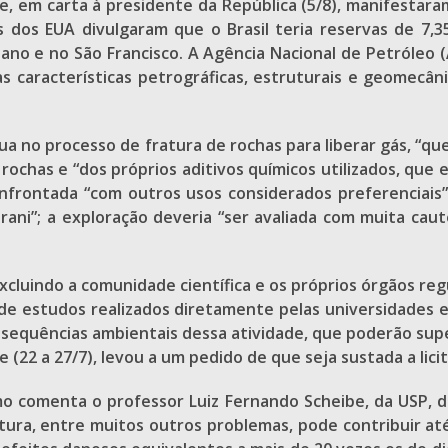
que, em carta à presidente da República (5/8), manifesta
s dos EUA divulgaram que o Brasil teria reservas de 7,
ano e no São Francisco. A Agência Nacional de Petróleo 
 características petrográficas, estruturais e geomecânic
gua no processo de fratura de rochas para liberar gás, “q
ochas e “dos próprios aditivos químicos utilizados, que e
r confrontada “com outros usos considerados preferencia
rani”; a exploração deveria “ser avaliada com muita caut
excluindo a comunidade científica e os próprios órgãos re
de estudos realizados diretamente pelas universidades 
onsequências ambientais dessa atividade, que poderão su
 (22 a 27/7), levou a um pedido de que seja sustada a lic
mo comenta o professor Luiz Fernando Scheibe, da USP, d
tura, entre muitos outros problemas, pode contribuir at