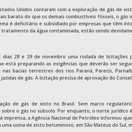
tados Unidos contaram com a exploração de gás de xisto
is barato do que os demais combustíveis fósseis, o gás i
stema é deficitário e subsidiado por empresas que têm i
o tratamento da água contaminada, estão sendo devidame
 dias 28 e 29 de novembro uma rodada de licitações p
e está preparando as exigências que deverão ser segu
nas bacias terrestres dos rios Paraná, Parecis, Parna
azidas de gás. A licitação precisa de aprovação do Consel
ração de gás de xisto no Brasil. Sem marco regulatóri
 sobre o gás no subsolo. Por enquanto, o norte jurídic
 à imprensa, a Agência Nacional de Petróleo informou que
m uma usina de xisto betuminoso, em São Mateus do Sul, m