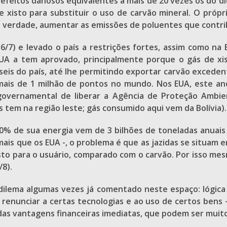
efeitos danosos equivalentes a mais de 20 vezes os do
de xisto para substituir o uso de carvão mineral. O pró
 verdade, aumentar as emissões de poluentes que contri
/7) e levado o país a restrições fortes, assim como na 
EUA a tem aprovado, principalmente porque o gás de xi
eis do país, até lhe permitindo exportar carvão excedent
mais de 1 milhão de pontos no mundo. Nos EUA, este ano
 governamental de liberar a Agência de Proteção Ambie
s tem na região leste; gás consumido aqui vem da Bolívia).
 70% de sua energia vem de 3 bilhões de toneladas anu
 mais que os EUA -, o problema é que as jazidas se situam
to para o usuário, comparado com o carvão. Por isso me
/8).
ilema algumas vezes já comentado neste espaço: lógica fi
enunciar a certas tecnologias e ao uso de certos bens 
a das vantagens financeiras imediatas, que podem ser muito