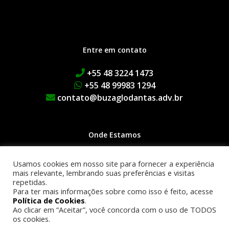
Entre em contato
+55 48 3224 1473
+55 48 99983 1294
contato@buzaglodantas.adv.br
Onde Estamos
Rua Adolfo Melo, 38 | Centro
Usamos cookies em nosso site para fornecer a experiência
Edifício Executive Manhattan
mais relevante, lembrando suas preferências e visitas
repetidas.
1º Andar | 88015-090
Para ter mais informações sobre como isso é feito, acesse
Florianópolis | SC
Política de Cookies
.
Ao clicar em “Aceitar”, você concorda com o uso de TODOS
os cookies.