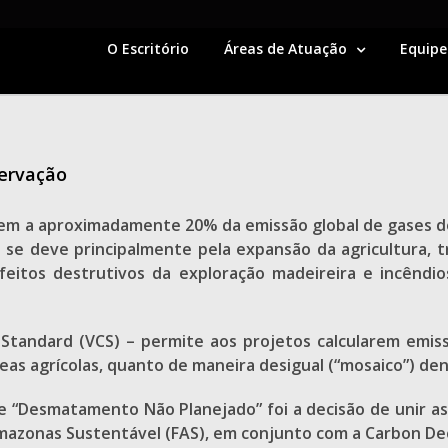
O Escritório
Áreas de Atuação
Equipe
servação
m a aproximadamente 20% da emissão global de gases do 
to se deve principalmente pela expansão da agricultura,
eitos destrutivos da exploração madeireira e incêndios 
 Standard (VCS) – permite aos projetos calcularem emi
as agrícolas, quanto de maneira desigual (“mosaico”) den
de “Desmatamento Não Planejado” foi a decisão de unir 
zonas Sustentável (FAS), em conjunto com a Carbon Decis