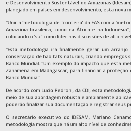
e Desenvolvimento Sustentável do Amazonas (Idesam),
planejado em países em desenvolvimento, esta nova 
“Unir a ‘metodologia de fronteira’ da FAS com a ‘meto
Amazônia brasileira, como na África e na Indonésia”
colocando o ‘sul’ como líder nas discussões de alto nível
“Esta metodologia irá finalmente gerar um arran
conservação de hábitats naturais, criando empregos s
Banco Mundial. “Um exemplo do impacto que esta met
Zahamena em Madagascar, para financiar a proteção d
Banco Mundial”.
De acordo com Lucio Pedroni, da CDI, esta metodolog
meio de sua abordagem robusta e amplamente aplicáve
poderão finalizar sua documentação e registrar seus pr
O secretário executivo do IDESAM, Mariano Cenamo
metodologia mostra que há um alto nível de conhecimen