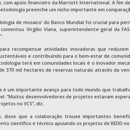
 com apoio financeiro da Marriott International. A fim 
metodologia preenche um nicho importante em comparaçã
dologia de mosaico’ do Banco Mundial foi crucial para p
, comentou Virgílio Viana, superintendente-geral da FAS
”.
jo para recompensar atividades inovadoras que redu
ustentáveis e contribuindo para o bem-estar de comunidad
odologia terá em comunidades locais é o inovador mecan
e 370 mil hectares de reservas naturais através da ve
ia é um importante avanço para todo mundo que trabalh
l. “Muitos desenvolvedores de projetos estavam espera
ojetos no VCS”, diz.
, disse que a colaboração trouxe importantes benefíc
to científico e técnico apoiando os projetos de REDD no 