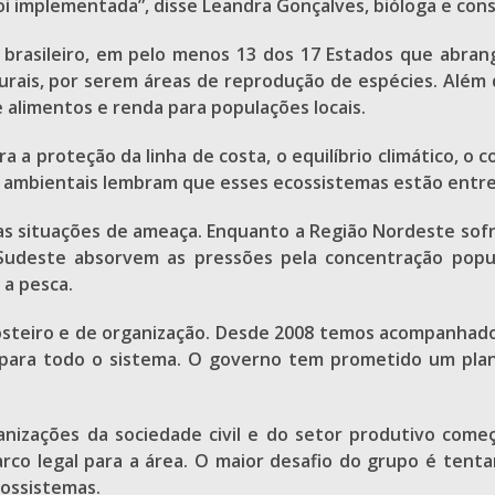
foi implementada”, disse Leandra Gonçalves, bióloga e con
l brasileiro, em pelo menos 13 dos 17 Estados que abra
rais, por serem áreas de reprodução de espécies. Além 
 alimentos e renda para populações locais.
 a proteção da linha de costa, o equilíbrio climático, o
es ambientais lembram que esses ecossistemas estão ent
s situações de ameaça. Enquanto a Região Nordeste sof
 Sudeste absorvem as pressões pela concentração popul
 a pesca.
steiro e de organização. Desde 2008 temos acompanhado 
ara todo o sistema. O governo tem prometido um plano 
nizações da sociedade civil e do setor produtivo começ
rco legal para a área. O maior desafio do grupo é tenta
cossistemas.