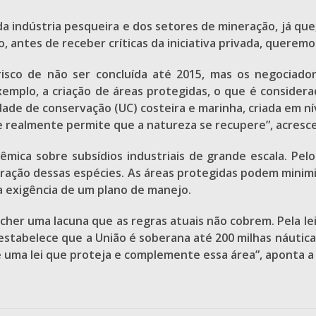
da indústria pesqueira e dos setores de mineração, já que
so, antes de receber críticas da iniciativa privada, querem
o risco de não ser concluída até 2015, mas os negociad
xemplo, a criação de áreas protegidas, o que é consider
idade de conservação (UC) costeira e marinha, criada em ní
e realmente permite que a natureza se recupere”, acresc
mica sobre subsídios industriais de grande escala. Pel
ração dessas espécies. As áreas protegidas podem minimi
a exigência de um plano de manejo.
her uma lacuna que as regras atuais não cobrem. Pela le
 estabelece que a União é soberana até 200 milhas náuticas
e uma lei que proteja e complemente essa área”, aponta a