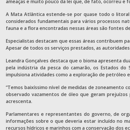
ameaças e muito pouco da lei que, de fato, ocorreu e 
A Mata Atlântica estende-se por quase todo o litora
considerados fundamentais para vários processos natu
fauna e a flora encontradas nessas áreas são fontes de
Especialistas destacam que essas áreas contribuem para
Apesar de todos os serviços prestados, as autoridad
Leandra Gonçalves destaca que o bioma apresenta dua
pela indústria da pesca do camarão, os Estados do
impulsiona atividades como a exploração de petróleo e
“Temos baixíssimo nível de medidas de zoneamento co
observado vazamentos de óleo que geram prejuízos p
acrescenta.
Parlamentares e representantes do governo, de orga
informações sobre o que deveria estar incluído no ma
recursos hídricos e marinhos com a conservação dos e