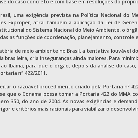
lise do caso concreto e com base em resoluções do própr
rasil, uma exigência prevista na Política Nacional do
ades Exproper, atrai também a aplicação da Lei de Ger
titucional do Sistema Nacional do Meio Ambiente, o órgã
das as funções de coordenação, planejamento, controle e 
atéria de meio ambiente no Brasil, a tentativa louvável 
 brasileira, cria inseguranças ainda maiores. Para minimi
ao Ibama, para que o órgão, depois da análise do caso,
Portaria nº 422/2011.
itar o razoável procedimento criado pela Portaria nº 422
ra-se que o Conama possa tomar a Portaria 422 do MMA c
ero 350, do ano de 2004. As novas exigências e demand
gor e critérios mais racionais para viabilizar o desenvol