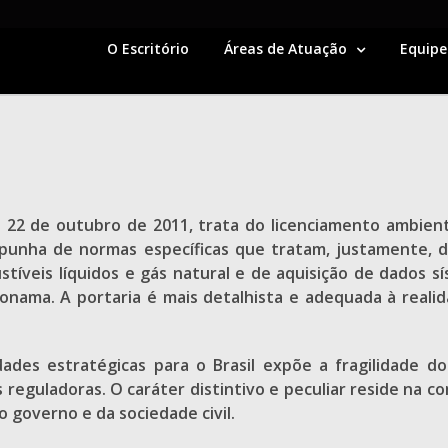
O Escritório
Áreas de Atuação
Equipe
e 22 de outubro de 2011, trata do licenciamento ambie
spunha de normas específicas que tratam, justamente, d
stíveis líquidos e gás natural e de aquisição de dados sí
Conama. A portaria é mais detalhista e adequada à reali
dades estratégicas para o Brasil expõe a fragilidade d
reguladoras. O caráter distintivo e peculiar reside na c
 governo e da sociedade civil.