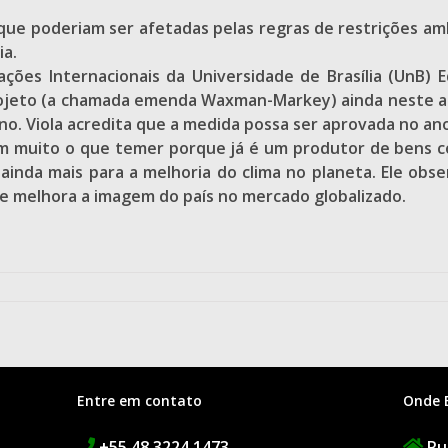
ue poderiam ser afetadas pelas regras de restrições ambi
ia.
lações Internacionais da Universidade de Brasília (UnB)
rojeto (a chamada emenda Waxman-Markey) ainda neste an
no. Viola acredita que a medida possa ser aprovada no an
 tem muito o que temer porque já é um produtor de bens 
inda mais para a melhoria do clima no planeta. Ele obser
 melhora a imagem do país no mercado globalizado.
Entre em contato
Onde 
+55 48 3224 1473
Rua