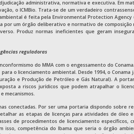
judicação administrativa, normativa e executiva. Em mat
ação, o ICMBio. Trata-se de um verdadeiro contrassens
 ambiental é feita pela Environmental Protection Agency (
 por um órgão deliberativo e normativo de composição m
nverso. Produz normas ineficientes que geram insegura
agências reguladoras
o inconformismo do MMA com o engessamento do Conama. 
 para o licenciamento ambiental. Desde 1994, o Conama
rfuração e Produção de Petróleo e Gás Natural). A por
xposta a riscos jurídicos que podem atrapalhar o lice
s e mecanismos.
 mas conectadas. Por ser uma portaria dispondo sobre re
 detalhar as etapas de licenças para atividades de óleo 
asses de procedimentos de licenciamento específicos, c
 isso, competência do Ibama que seria o órgão ambie