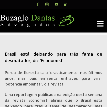
Skip
Facebook
Instagram
YouTube
LinkedIn
to
content
Brasil está deixando para trás fama de
desmatador, diz ‘Economist’
Perda de floresta caiu ‘drasticamente’ nos últimos
anos, mas país enfrenta entraves para virar
‘potência ambiental’, diz revista.
Uma reportagem publicada na edição desta semana
da revista Economist afirma que o Brasil está
deixando para trás a fama de desmatador, mas