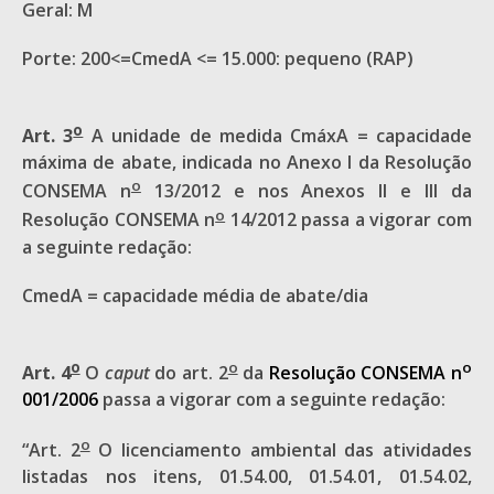
Geral: M
Porte: 200<=CmedA <= 15.000: pequeno (RAP)
o
Art. 3
A unidade de medida CmáxA = capacidade
máxima de abate, indicada no Anexo I da Resolução
o
CONSEMA n
13/2012 e nos Anexos II e III da
o
Resolução CONSEMA n
14/2012 passa a vigorar com
a seguinte redação:
CmedA = capacidade média de abate/dia
o
o
o
Art. 4
O
caput
do art. 2
da
Resolução CONSEMA n
001/2006
passa a vigorar com a seguinte redação:
o
“Art. 2
O licenciamento ambiental das atividades
listadas nos itens, 01.54.00, 01.54.01, 01.54.02,