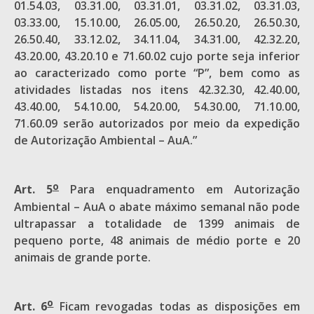
01.54.03, 03.31.00, 03.31.01, 03.31.02, 03.31.03,
03.33.00, 15.10.00, 26.05.00, 26.50.20, 26.50.30,
26.50.40, 33.12.02, 34.11.04, 34.31.00, 42.32.20,
43.20.00, 43.20.10 e 71.60.02 cujo porte seja inferior
ao carac­terizado como porte “P”, bem como as
atividades listadas nos itens 42.32.30, 42.40.00,
43.40.00, 54.10.00, 54.20.00, 54.30.00, 71.10.00,
71.60.09 serão autorizados por meio da expedição
de Autorização Ambiental – AuA.”
o
Art. 5
Para enquadramento em Autorização
Ambiental – AuA o abate máximo semanal não pode
ultrapassar a totalidade de 1399 animais de
pequeno porte, 48 animais de médio porte e 20
animais de grande porte.
o
Art. 6
Ficam revogadas todas as disposições em