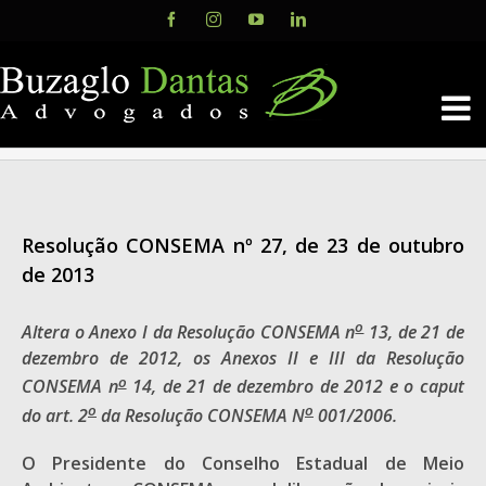
Skip
Facebook
Instagram
YouTube
LinkedIn
to
content
Resolução CONSEMA nº 27, de 23 de outubro
de 2013
o
Altera o Anexo I da Resolução CONSEMA n
13, de 21 de
dezembro de 2012, os Anexos II e III da Resolução
o
CONSEMA n
14, de 21 de dezembro de 2012 e o caput
o
o
do art. 2
da Resolução CONSEMA N
001/2006.
O Presidente do Conselho Estadual de Meio