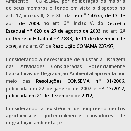
Ambiente – CONSEMA, por deliberação da maioria
de seus membros e tendo em vista o disposto no
o
art. 12, incisos II, IX e XIII, da
Lei n
14.675, de 13 de
o
abril de 2009
, no art. 3
, inciso V, do
Decreto
o
o
Estadual n
620, de 27 de agosto de 2003
, no art. 2
o
do
Decreto Estadual n
2.838, de 11 de dezembro de
o
2009
, e no art. 6
da
Resolução CONAMA 237/97
;
Considerando a necessidade de ajustar a Listagem
das Atividades Consideradas Potencialmente
Causadoras de Degradação Ambiental aprovada por
o
meio das
Resoluções CONSEMA n
01/2006
,
o
publicada em 22 de janeiro de 2007 e
n
13/2012,
publicada em 21 de dezembro de 2012
;
Considerando a existência de empreendimentos
agrofamiliares potencialmente causadores de
degradação ambiental; e