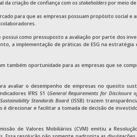
nal da criação de confiança com os
stakeholders
por meio de 
ercado para que as empresas possuam propósito social e 
e colaboradores.
e possui como pressuposto a avaliação por parte dos inve
anto, a implementação de práticas de ESG na estratégia 
ornam também oportunidade para as empresas que se com
para avaliar o desempenho de empresas no quesito sust
ndicadores IFRS S1 (
General Requirements for Disclosure of
 Sustainability Standards Board
(ISSB) trazem transparênci
s é direcionar e facilitar a tomada de decisão de invest
missão de Valores Mobiliários (CVM) emitiu a Resolu
s. Essa resolução não somente padroniza as divulgações de