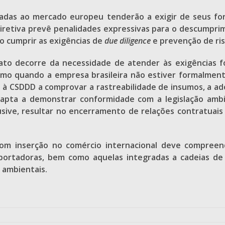
adas ao mercado europeu tenderão a exigir de seus for
iretiva prevê penalidades expressivas para o descumpri
o cumprir as exigências de
due diligence
e prevenção de ris
diato decorre da necessidade de atender às exigências
smo quando a empresa brasileira não estiver formalment
s à CSDDD a comprovar a rastreabilidade de insumos, a a
ta a demonstrar conformidade com a legislação ambie
usive, resultar no encerramento de relações contratuai
ro com inserção no comércio internacional deve compr
portadoras, bem como aquelas integradas a cadeias de 
 ambientais.