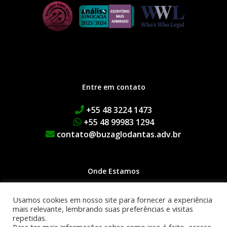
Entre em contato
+55 48 3224 1473
+55 48 99983 1294
contato@buzaglodantas.adv.br
Onde Estamos
Rua Adolfo Melo, 38 | Centro
Usamos cookies em nosso site para fornecer a experiência
Edifício Executive Manhattan
mais relevante, lembrando suas preferências e visitas
repetidas.
1º Andar | 88015-090