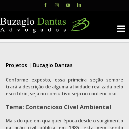
Skip
Facebook
Instagram
YouTube
LinkedIn
to
content
Projetos | Buzaglo Dantas
Conforme exposto, essa primeira seção sempre
trará a descrição de alguma atividade realizada pelo
escritório, seja no consultivo seja no contencioso.
Tema:
Contencioso Cível Ambiental
Mais do que em qualquer época desde o surgimento
da ação civil pública em 1985, esta vem sendo