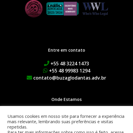
Entre em contato
+55 48 3224 1473
+55 48 99983 1294
contato@buzaglodantas.adv.br
Onde Estamos
Rua Adolfo Melo, 38 | Centro
Usamos cookies em nosso site para fornecer a experiência
Edifício Executive Manhattan
mais relevante, lembrando suas preferências e visitas
repetidas.
1º Andar | 88015-090
Para ter mais informações sobre como isso é feito, acesse