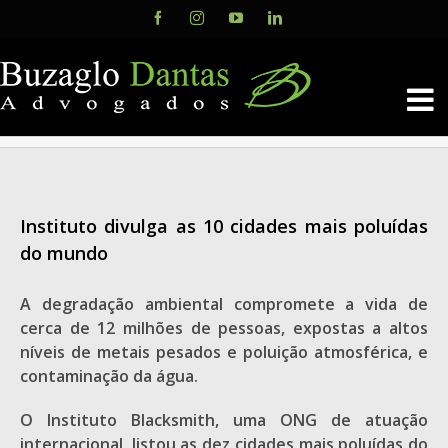
Skip
Facebook
Instagram
YouTube
LinkedIn
to
content
Instituto divulga as 10 cidades mais poluídas
do mundo
A degradação ambiental compromete a vida de
cerca de 12 milhões de pessoas, expostas a altos
níveis de metais pesados e poluição atmosférica, e
contaminação da água.
O Instituto Blacksmith, uma ONG de atuação
internacional, listou as dez cidades mais poluídas do