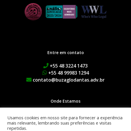
Entre em contato
+55 48 3224 1473
+55 48 99983 1294
contato@buzaglodantas.adv.br
Onde Estamos
Rua Adolfo Melo, 38 | Centro
Usamos cookies em nosso site para fornecer a experiência
Edifício Executive Manhattan
mais relevante, lembrando suas preferências e visitas
repetidas.
1º Andar | 88015-090