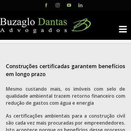
Skip
Facebook
Instagram
YouTube
LinkedIn
to
content
Construções certificadas garantem benefícios
em longo prazo
Mesmo custando mais, os imóveis com selo de
qualidade ambiental trazem retorno financeiro com
redução de gastos com água e energia
As certificações ambientais para a construção civil
são cada vez mais procuradas por empreendedores.
Isto acontece porque os benefícios desse processo