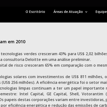
O Escritório
Áreas de Atuação
Equipe
eram em 2010
e tecnologias verdes cresceram 43% para US$ 2,02 bilhõ
 consultoria Deloitte em uma análise preliminar.
apital de risco cresceram 65% em comparação com o mesm
nologias solares com investimentos de US$ 811 milhões, 
 (US$ 256 milhões). A eficiência energética foi o setor m
ecnologias limpas continuam a ter um papel importante 
mestre: Intel Capital, GE Capital, Shell, Votorantim (
Os papeis destas corporações variam entre investidoras, 
por eficiência energética e redução das emissões de carbo