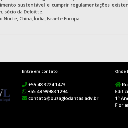
escimento sustentável e cumprir regulamentações exist
, sócio da Deloitte.
Norte, China, Índia, Israel e Europa.
Entre em contato
Onde 
+55 48 3224 1473
Rua
+55 48 99983 1294
Edifí
contato@buzaglodantas.adv.br
1º An
Floria