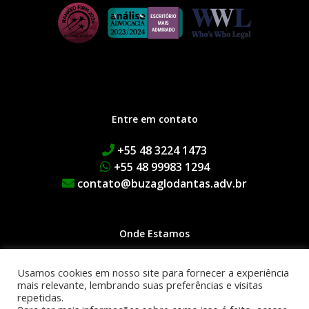
Entre em contato
+55 48 3224 1473
+55 48 99983 1294
contato@buzaglodantas.adv.br
Onde Estamos
Rua Adolfo Melo, 38 | Centro
Usamos cookies em nosso site para fornecer a experiência
Edifício Executive Manhattan
mais relevante, lembrando suas preferências e visitas
repetidas.
1º Andar | 88015-090