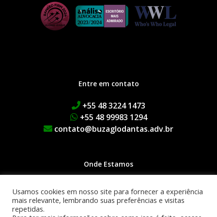
Entre em contato
+55 48 3224 1473
+55 48 99983 1294
contato@buzaglodantas.adv.br
Onde Estamos
Rua Adolfo Melo, 38 | Centro
Usamos cookies em nosso site para fornecer a experiência
Edifício Executive Manhattan
mais relevante, lembrando suas preferências e visitas
repetidas.
1º Andar | 88015-090