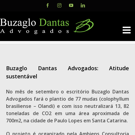
Skip
Facebook
Instagram
YouTube
LinkedIn
to
content
Buzaglo Dantas Advogados: Atitude
sustentável
No mês de setembro o escritório Buzaglo Dantas
Advogados fará o plantio de 77 mudas (colophyllum
brasiliense – Olandi) e com isso neutralizará 13, 82
toneladas de CO2 em uma área aproximada de
700m2, na cidade de Paulo Lopes em Santa Catarina.
O projeto é organizado pela Ambiens Consultoria