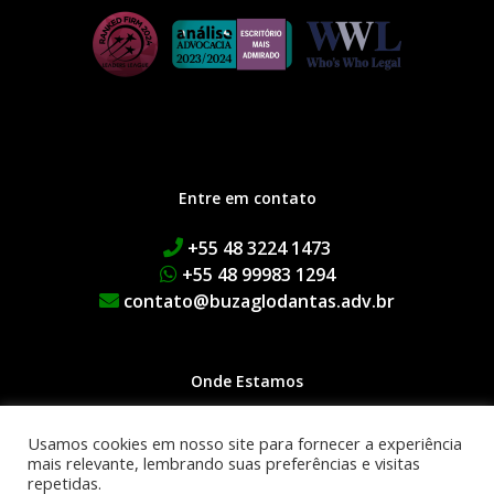
Entre em contato
+55 48 3224 1473
+55 48 99983 1294
contato@buzaglodantas.adv.br
Onde Estamos
Rua Adolfo Melo, 38 | Centro
Usamos cookies em nosso site para fornecer a experiência
Edifício Executive Manhattan
mais relevante, lembrando suas preferências e visitas
repetidas.
1º Andar | 88015-090