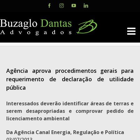
Skip
Facebook
Instagram
YouTube
LinkedIn
to
content
Agência aprova procedimentos gerais para
requerimento de declaração de utilidade
pública
Interessados deverão identificar áreas de terras e
serem desapropriadas e comprovar pedido de
licenciamento ambiental
Da Agência Canal Energia, Regulação e Política
03/07/2013