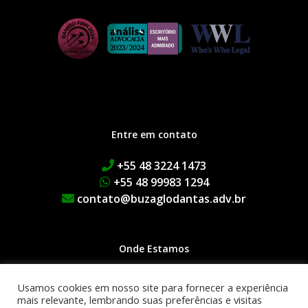
Entre em contato
+55 48 3224 1473
+55 48 99983 1294
contato@buzaglodantas.adv.br
Onde Estamos
Rua Adolfo Melo, 38 | Centro
Usamos cookies em nosso site para fornecer a experiência
Edifício Executive Manhattan
mais relevante, lembrando suas preferências e visitas