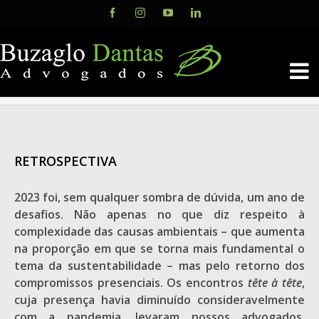
Skip
Facebook
Instagram
YouTube
LinkedIn
to
content
RETROSPECTIVA
2023 foi, sem qualquer sombra de dúvida, um ano de
desafios. Não apenas no que diz respeito à
complexidade das causas ambientais – que aumenta
na proporção em que se torna mais fundamental o
tema da sustentabilidade – mas pelo retorno dos
compromissos presenciais. Os encontros
tête à tête
,
cuja presença havia diminuído consideravelmente
com a pandemia, levaram nossos advogados,