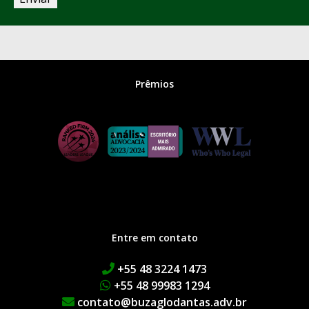
e-
mail
*
Prêmios
Entre em contato
+55 48 3224 1473
+55 48 99983 1294
contato@buzaglodantas.adv.br