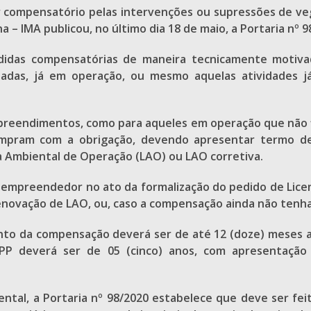
er compensatório pelas intervenções ou supressões de 
 – IMA publicou, no último dia 18 de maio, a Portaria nº 9
edidas compensatórias de maneira tecnicamente motiva
ladas, já em operação, ou mesmo aquelas atividades já 
empreendimentos, como para aqueles em operação que não
umpram com a obrigação, devendo apresentar termo 
 Ambiental de Operação (LAO) ou LAO corretiva.
empreendedor no ato da formalização do pedido de Licen
renovação de LAO, ou, caso a compensação ainda não tenh
to da compensação deverá ser de até 12 (doze) meses a
P deverá ser de 05 (cinco) anos, com apresentação d
tal, a Portaria nº 98/2020 estabelece que deve ser feit