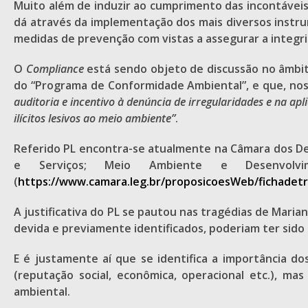
Muito além de induzir ao cumprimento das incontáveis
dá através da implementação dos mais diversos instru
medidas de prevenção com vistas a assegurar a integr
O
Compliance
está sendo objeto de discussão no âmbit
do “Programa de Conformidade Ambiental”, e que, nos 
auditoria e incentivo à denúncia de irregularidades e na apli
ilícitos lesivos ao meio ambiente”
.
Referido PL encontra-se atualmente na Câmara dos De
e Serviços; Meio Ambiente e Desenvolvi
(
https://www.camara.leg.br/proposicoesWeb/fichadet
A justificativa do PL se pautou nas tragédias de Mari
devida e previamente identificados, poderiam ter sido
E é justamente aí que se identifica a importância 
(reputação social, econômica, operacional etc.), m
ambiental.