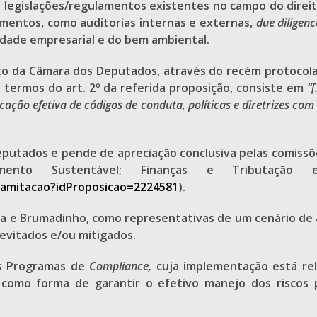
 legislações/regulamentos existentes no campo do direito
mentos, como auditorias internas e externas,
due diligenc
idade empresarial e do bem ambiental.
o da Câmara dos Deputados, através do recém protocolado
termos do art. 2º da referida proposição, consiste em
“
cação efetiva de códigos de conduta, políticas e diretrizes com
putados e pende de apreciação conclusiva pelas comissõ
mento Sustentável; Finanças e Tributação 
ramitacao?idProposicao=2224581
).
ana e Brumadinho, como representativas de um cenário de 
 evitados e/ou mitigados.
dos Programas de
Compliance,
cuja implementação está re
as como forma de garantir o efetivo manejo dos riscos