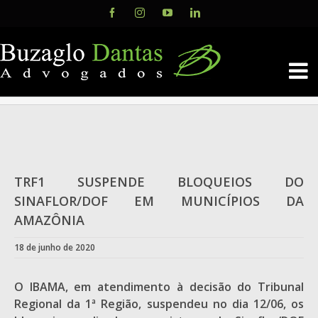
Skip
Facebook
Instagram
YouTube
LinkedIn
to
content
View
Larger
TRF1 SUSPENDE BLOQUEIOS DO
Image
SINAFLOR/DOF EM MUNICÍPIOS DA
AMAZÔNIA
18 de junho de 2020
O IBAMA, em atendimento à decisão do Tribunal
Regional da 1ª Região, suspendeu no dia 12/06, os