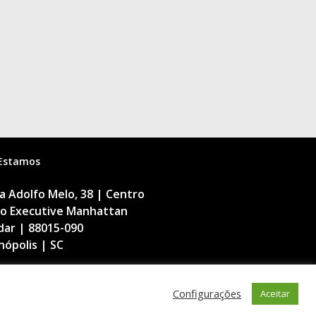
Estamos
 Adolfo Melo, 38 | Centro
cio Executive Manhattan
dar | 88015-090
nópolis | SC
Configurações
Aceitar
a Digital