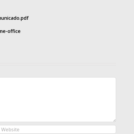
municado.pdf
me-office