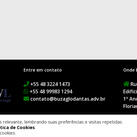
Entre em contato
Onde 
+55 48 3224 1473
Rua
+55 48 99983 1294
Edifí
contato@buzaglodantas.adv.br
1º An
Floria
relevante, lembrando suas preferências e visitas repetidas.
ítica de Cookies
.
BUZAGLO DANTAS ADVOGADOS. Todos os direitos reservados.
Smacky Agênci
cookies.