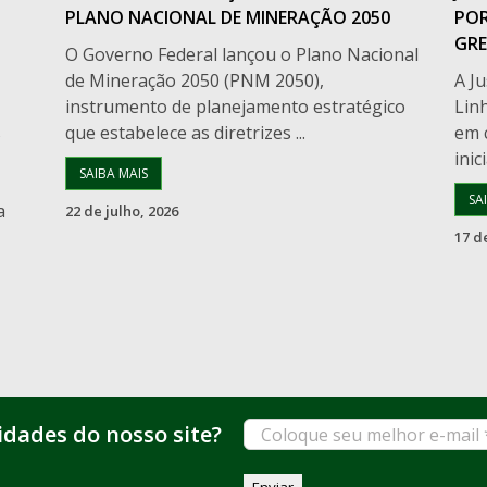
PLANO NACIONAL DE MINERAÇÃO 2050
POR
GR
O Governo Federal lançou o Plano Nacional
de Mineração 2050 (PNM 2050),
A J
instrumento de planejamento estratégico
Lin
s
que estabelece as diretrizes ...
em 
inici
SAIBA MAIS
SA
a
22 de julho, 2026
17 d
Coloque
idades do nosso site?
seu
melhor