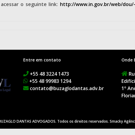
 acessar o seguinte link:
http://www.in.gov.br/web/dou/-
Entre em contato
Onde 
+55 48 3224 1473
Rua
+55 48 99983 1294
Edifí
contato@buzaglodantas.adv.br
1º An
Floria
BUZAGLO DANTAS ADVOGADOS. Todos os direitos reservados.
Smacky Agênci